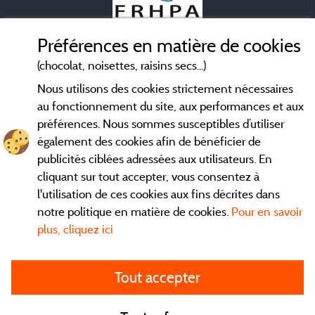
Préférences en matière de cookies
(chocolat, noisettes, raisins secs...)
Mentions légales
Nous utilisons des cookies strictement nécessaires
au fonctionnement du site, aux performances et aux
Conditions générales d'utilisation
préférences. Nous sommes susceptibles d’utiliser
également des cookies afin de bénéficier de
Contact
publicités ciblées adressées aux utilisateurs. En
cliquant sur tout accepter, vous consentez à
l'utilisation de ces cookies aux fins décrites dans
CGV
notre politique en matière de cookies.
Pour en savoir
Les meilleurs
. Consultez les fiches de nos
campings en Isère
plus, cliquez ici
adhérents et découvrez nos meilleures offres dans le
Vercors
,
la chaine des Belledones, en Chartreuse, en station...
directement ici en ligne avant de contacter le camping pour
Tout accepter
réserver votre séjour préféré.