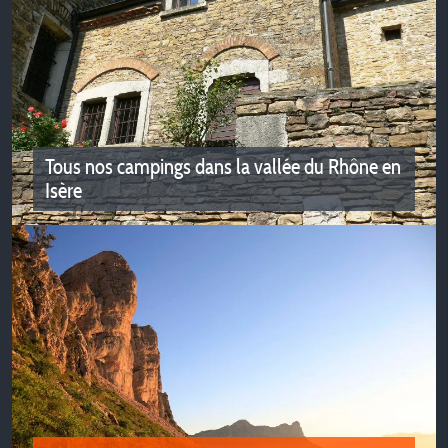
Portes de Savoie et Chartreuse
Envie de vacances nature ? Les campings des Portes de
Savoie et du massif de la Chartreuse vous attendent
Tous nos campings dans la vallée du Rhône en
Isère
Tous nos campings dans la vallée du
Rhône en Isère
De nombreux campings vous accueillent en Isère dans la