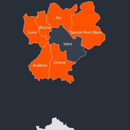
Ain
Rhône
Loire
Savoie Mont Blanc
Isère
Drôme
Ardèche