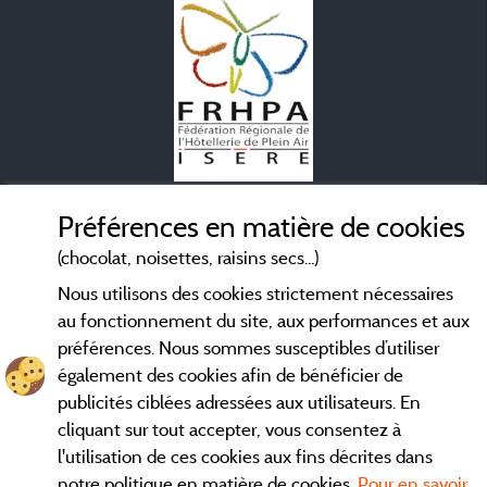
Mentions légales
Préférences en matière de cookies
(chocolat, noisettes, raisins secs...)
Conditions générales d'utilisation
Nous utilisons des cookies strictement nécessaires
au fonctionnement du site, aux performances et aux
Contact
préférences. Nous sommes susceptibles d’utiliser
également des cookies afin de bénéficier de
CGV
publicités ciblées adressées aux utilisateurs. En
cliquant sur tout accepter, vous consentez à
Les meilleurs
. Consultez les fiches de nos
campings en Isère
l'utilisation de ces cookies aux fins décrites dans
adhérents et découvrez nos meilleures offres dans le
Vercors
,
notre politique en matière de cookies.
Pour en savoir