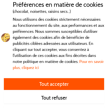
Mentions légales
Préférences en matière de cookies
(chocolat, noisettes, raisins secs...)
Conditions générales d'utilisation
Nous utilisons des cookies strictement nécessaires
au fonctionnement du site, aux performances et aux
Contact
préférences. Nous sommes susceptibles d’utiliser
également des cookies afin de bénéficier de
CGV
publicités ciblées adressées aux utilisateurs. En
cliquant sur tout accepter, vous consentez à
Les meilleurs
. Consultez les fiches de nos
campings en Isère
l'utilisation de ces cookies aux fins décrites dans
adhérents et découvrez nos meilleures offres dans le
Vercors
,
notre politique en matière de cookies.
Pour en savoir
la chaine des Belledones, en Chartreuse, en station...
plus, cliquez ici
directement ici en ligne avant de contacter le camping pour
réserver votre séjour préféré.
Tout accepter
Faites vous votre propre idée du camping, au pied d'un lac,
avec club enfants, avec vos animaux de compagnie, sous la
tente, en
camping car
ou dans un mobil home... Choisissez vos
Tout refuser
vacances idéales !