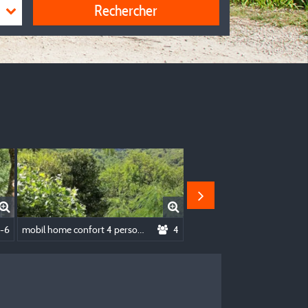
Rechercher
es
-6
mobil home confort 4 personnes
4
Forfait tente SOLO