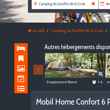
Accueil
Camping du Gouffre de la Croix
Autres hébergements dispo
Emplacement liberte
1-6
e
Mobil Home Confort 6 