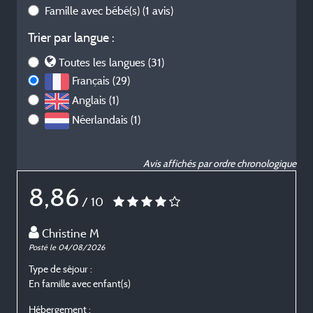
Famille avec bébé(s)
(1 avis)
Trier par langue :
Toutes les langues (31)
Français (29)
Anglais (1)
Néerlandais (1)
Avis affichés par ordre chronologique
8,86
/ 10
Christine M
Posté le 04/08/2026
P
Type de séjour :
T
En famille avec enfant(s)
E
Hébergement :
H