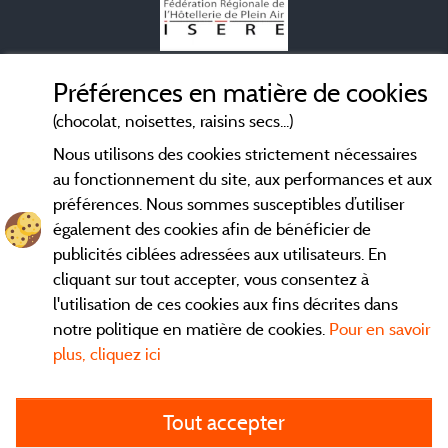
Mentions légales
Préférences en matière de cookies
(chocolat, noisettes, raisins secs...)
Conditions générales d'utilisation
Nous utilisons des cookies strictement nécessaires
au fonctionnement du site, aux performances et aux
Contact
préférences. Nous sommes susceptibles d’utiliser
également des cookies afin de bénéficier de
CGV
publicités ciblées adressées aux utilisateurs. En
cliquant sur tout accepter, vous consentez à
Les meilleurs
. Consultez les fiches de nos
campings en Isère
l'utilisation de ces cookies aux fins décrites dans
adhérents et découvrez nos meilleures offres dans le
Vercors
,
notre politique en matière de cookies.
Pour en savoir
la chaine des Belledones, en Chartreuse, en station...
plus, cliquez ici
directement ici en ligne avant de contacter le camping pour
réserver votre séjour préféré.
Tout accepter
Faites vous votre propre idée du camping, au pied d'un lac,
avec club enfants, avec vos animaux de compagnie, sous la