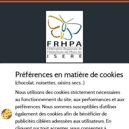
Mentions légales
Préférences en matière de cookies
(chocolat, noisettes, raisins secs...)
Conditions générales d'utilisation
Nous utilisons des cookies strictement nécessaires
au fonctionnement du site, aux performances et aux
Contact
préférences. Nous sommes susceptibles d’utiliser
également des cookies afin de bénéficier de
CGV
publicités ciblées adressées aux utilisateurs. En
cliquant sur tout accepter, vous consentez à