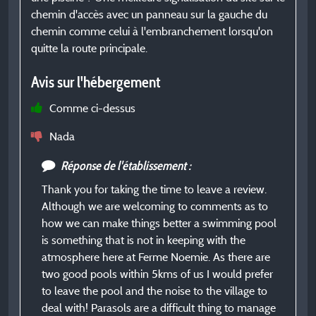
e
chemin d'accès avec un panneau sur la gauche du
c
chemin comme celui à l'embranchement lorsqu'on
quitte la route principale.
A
Avis sur l'hébergement
s
Comme ci-dessus
i
s
Nada
c
Réponse de l'établissement :
Thank you for taking the time to leave a review.
Although we are welcoming to comments as to
how we can make things better a swimming pool
is something that is not in keeping with the
atmosphere here at Ferme Noemie. As there are
two good pools within 5kms of us I would prefer
to leave the pool and the noise to the village to
deal with! Parasols are a difficult thing to manage