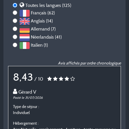
Toutes les langues (125)
Français (62)
Anglais (14)
Allemand (7)
Néerlandais (41)
Italien (1)
Avis affichés par ordre chronologique
8,43
/ 10
Gérard V
Posté le 31/07/2026
P
Type de séjour :
T
Individuel
E
Hébergement :
H