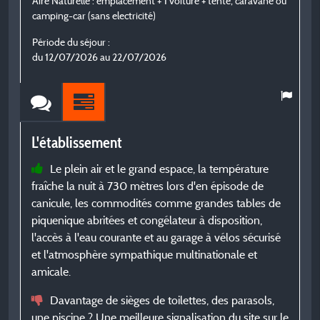
Aire Naturelle : emplacement + 1 voiture + tente, caravane ou
C
camping-car (sans electricité)
c
Période du séjour :
P
du 12/07/2026 au 22/07/2026
d
L'établissement
L
Le plein air et le grand espace, la température
fraîche la nuit à 730 mètres lors d'en épisode de
c
canicule, les commodités comme grandes tables de
v
piquenique abritées et congélateur à disposition,
o
l'accès à l'eau courante et au garage à vélos sécurisé
r
et l'atmosphère sympathique multinationale et
l
amicale.
e
1
Davantage de sièges de toilettes, des parasols,
p
une piscine ? Une meilleure signalisation du site sur le