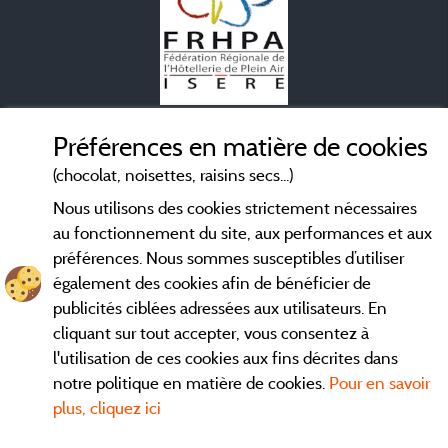
Mentions légales
Préférences en matière de cookies
(chocolat, noisettes, raisins secs...)
Conditions générales d'utilisation
Nous utilisons des cookies strictement nécessaires
au fonctionnement du site, aux performances et aux
Contact
préférences. Nous sommes susceptibles d’utiliser
également des cookies afin de bénéficier de
CGV
publicités ciblées adressées aux utilisateurs. En
cliquant sur tout accepter, vous consentez à
Les meilleurs
. Consultez les fiches de nos
campings en Isère
l'utilisation de ces cookies aux fins décrites dans
adhérents et découvrez nos meilleures offres dans le
Vercors
,
notre politique en matière de cookies.
Pour en savoir
la chaine des Belledones, en Chartreuse, en station...
plus, cliquez ici
directement ici en ligne avant de contacter le camping pour
réserver votre séjour préféré.