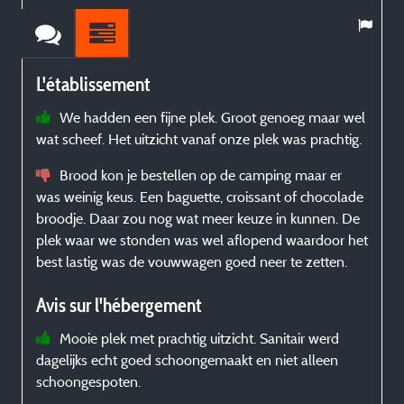
L'établissement
We hadden een fijne plek. Groot genoeg maar wel
wat scheef. Het uitzicht vanaf onze plek was prachtig.
p
L
Brood kon je bestellen op de camping maar er
r
was weinig keus. Een baguette, croissant of chocolade
l
broodje. Daar zou nog wat meer keuze in kunnen. De
plek waar we stonden was wel aflopend waardoor het
best lastig was de vouwwagen goed neer te zetten.
Avis sur l'hébergement
v
v
Mooie plek met prachtig uitzicht. Sanitair werd
dagelijks echt goed schoongemaakt en niet alleen
schoongespoten.