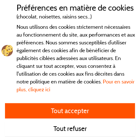
Mentions légales
Préférences en matière de cookies
(chocolat, noisettes, raisins secs...)
Conditions générales d'utilisation
Nous utilisons des cookies strictement nécessaires
au fonctionnement du site, aux performances et aux
Contact
préférences. Nous sommes susceptibles d’utiliser
également des cookies afin de bénéficier de
CGV
publicités ciblées adressées aux utilisateurs. En
cliquant sur tout accepter, vous consentez à
Les meilleurs
. Consultez les fiches de nos
campings en Isère
l'utilisation de ces cookies aux fins décrites dans
adhérents et découvrez nos meilleures offres dans le
Vercors
,
notre politique en matière de cookies.
Pour en savoir
la chaine des Belledones, en Chartreuse, en station...
plus, cliquez ici
directement ici en ligne avant de contacter le camping pour
réserver votre séjour préféré.
Tout accepter
Faites vous votre propre idée du camping, au pied d'un lac,
avec club enfants, avec vos animaux de compagnie, sous la
tente, en
camping car
ou dans un mobil home... Choisissez vos
Tout refuser
vacances idéales !