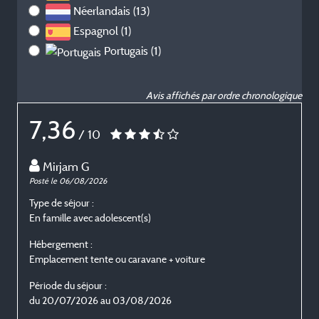
Néerlandais (13)
Espagnol (1)
Portugais (1)
Avis affichés par ordre chronologique
7,36
/ 10
Mirjam G
Posté le 06/08/2026
P
Type de séjour :
T
En famille avec adolescent(s)
E
Hébergement :
H
Emplacement tente ou caravane + voiture
E
Période du séjour :
P
du 20/07/2026 au 03/08/2026