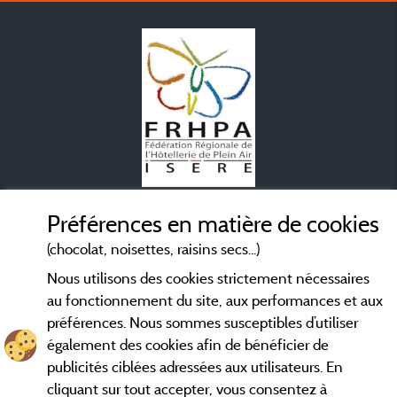
Mentions légales
Préférences en matière de cookies
(chocolat, noisettes, raisins secs...)
Conditions générales d'utilisation
Nous utilisons des cookies strictement nécessaires
au fonctionnement du site, aux performances et aux
Contact
préférences. Nous sommes susceptibles d’utiliser
également des cookies afin de bénéficier de
CGV
publicités ciblées adressées aux utilisateurs. En
cliquant sur tout accepter, vous consentez à
Les meilleurs
. Consultez les fiches de nos
campings en Isère