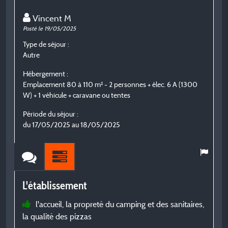
Vincent M
Posté le 19/05/2025
Po
Type de séjour :
T
Autre
E
Hébergement :
H
Emplacement 80 à 110 m² - 2 personnes + élec. 6 A (1300
E
W) + 1 véhicule + caravane ou tentes
W
Période du séjour :
P
du 17/05/2025 au 18/05/2025
d
L'établissement
L
l'accueil, la propreté du camping et des sanitaires,
la qualité des pizzas
S