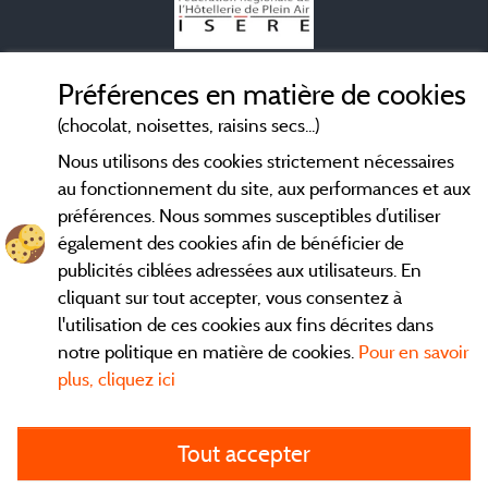
Mentions légales
Préférences en matière de cookies
(chocolat, noisettes, raisins secs...)
Conditions générales d'utilisation
Nous utilisons des cookies strictement nécessaires
au fonctionnement du site, aux performances et aux
Contact
préférences. Nous sommes susceptibles d’utiliser
également des cookies afin de bénéficier de
CGV
publicités ciblées adressées aux utilisateurs. En
cliquant sur tout accepter, vous consentez à
Les meilleurs
. Consultez les fiches de nos
campings en Isère
l'utilisation de ces cookies aux fins décrites dans
adhérents et découvrez nos meilleures offres dans le
Vercors
,
notre politique en matière de cookies.
Pour en savoir
la chaine des Belledones, en Chartreuse, en station...
plus, cliquez ici
directement ici en ligne avant de contacter le camping pour
réserver votre séjour préféré.
Tout accepter
Faites vous votre propre idée du camping, au pied d'un lac,
avec club enfants, avec vos animaux de compagnie, sous la