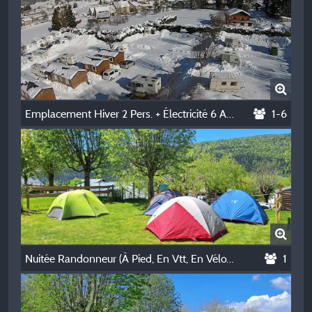
Emplacement Hiver 2 Pers. + Électricité 6 A (1300 W) Pour Caravane, Van Ou Camping-Car
1-6
Nuitée Randonneur (À Pied, En Vtt, En Vélo) - Bivouac Partagé
1