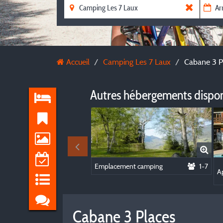
Accueil
Camping Les 7 Laux
Cabane 3 P
Autres hébergements dispo
Emplacement camping
1-7
A
Cabane 3 Places