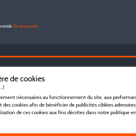
ontrôle.
En savoir plus
Le
Mentions légales
re de cookies
Co
dé
..)
Conditions générales d'utilisation
Ve
ictement nécessaires au fonctionnement du site, aux perform
Ch
t des cookies afin de bénéficier de publicités ciblées adressées 
li
Contact
lisation de ces cookies aux fins décrites dans notre politique 
ré
CGV
Fa
ca