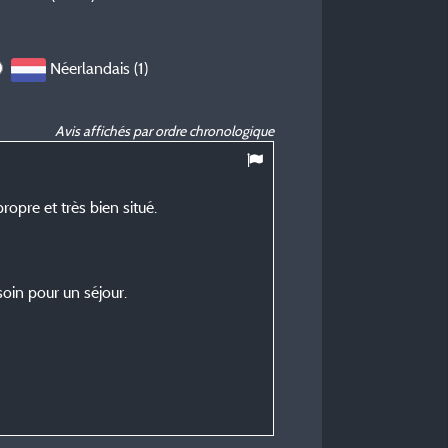
Néerlandais (1)
Avis affichés par ordre chronologique
10
/ 10
opre et très bien situé.
Dominique P
Posté le 21/06/2026
Type de séjour :
oin pour un séjour.
En jeune couple
Hébergement :
Cabane 3 places
Période du séjour :
du 13/06/2026 au 14/06