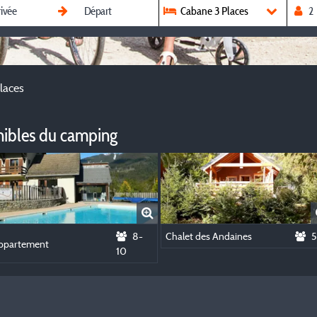
Cabane 3 Places
laces
nibles du camping
8-
Chalet des Andaines
5
ppartement
10