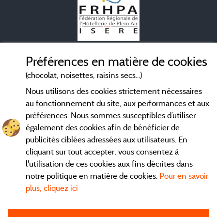
Mentions légales
Préférences en matière de cookies
(chocolat, noisettes, raisins secs...)
Conditions générales d'utilisation
Nous utilisons des cookies strictement nécessaires
au fonctionnement du site, aux performances et aux
Contact
préférences. Nous sommes susceptibles d’utiliser
également des cookies afin de bénéficier de
CGV
publicités ciblées adressées aux utilisateurs. En
cliquant sur tout accepter, vous consentez à
Les meilleurs
. Consultez les fiches de nos
campings en Isère
l'utilisation de ces cookies aux fins décrites dans
adhérents et découvrez nos meilleures offres dans le
Vercors
,
notre politique en matière de cookies.
Pour en savoir
la chaine des Belledones, en Chartreuse, en station...
plus, cliquez ici
directement ici en ligne avant de contacter le camping pour
réserver votre séjour préféré.