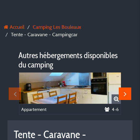
Accueil
Camping Les Bouleaux
Tente - Caravane - Campingcar
Autres hébergements disponibles
du camping
Appartement
4-6
Chalet b
Tente - Caravane -