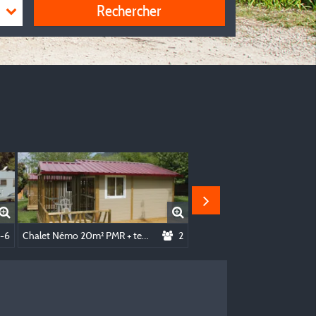
Rechercher
Couverte 12 M²
1-6
Chalet Némo 20m² PMR + terrasse couverte 8m²
2
Mobile home Trigano 24m²