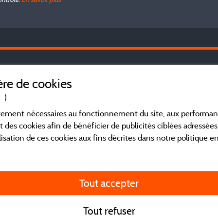
Le
Mentions légales
re de cookies
Co
dé
..)
Conditions générales d'utilisation
Ve
ictement nécessaires au fonctionnement du site, aux perform
Ch
t des cookies afin de bénéficier de publicités ciblées adressées 
li
Contact
lisation de ces cookies aux fins décrites dans notre politique 
ré
CGV
Fa
ca
Tout accepter
en
co
ou
Tout refuser