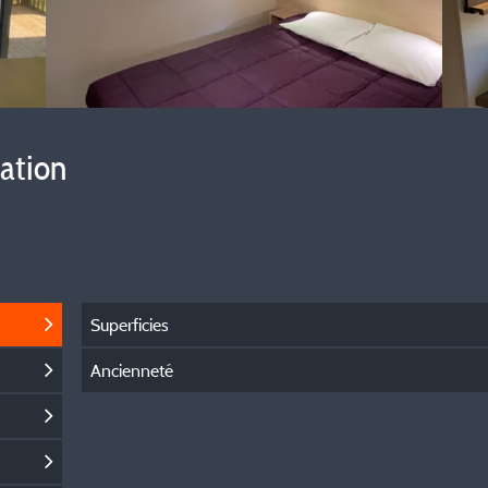
vation
Superficies
Ancienneté