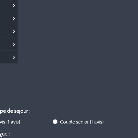
ype de séjour :
avis
(1 avis)
Couple sénior
(1 avis)
gue :