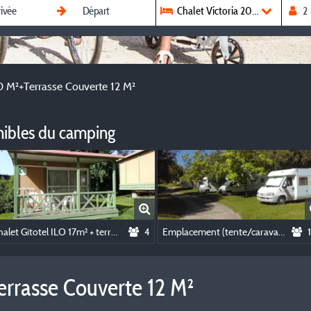
Chalet Victoria 20 M²+Terrasse 
20 M²+Terrasse Couverte 12 M²
nibles du camping
Chalet Gitotel ILO 17m² + terrasse couverte 10m²
4
Emplacement (tente/caravane/camping-car)
errasse Couverte 12 M²