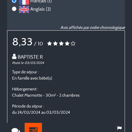
Français (1)
Anglais (2)
Avis affichés par ordre chronologique
8,33
/ 10
BAPTISTE R
Posté le 03/03/2024
P
Type de séjour :
T
En famille avec bébé(s)
F
Hébergement :
H
Chalet Marmotte - 30m² - 2 chambres
C
Période du séjour :
P
du 24/02/2024 au 02/03/2024