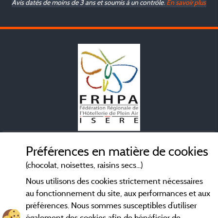
Avis datés de moins de 3 ans et soumis à un contrôle.
En savoir plus
Mentions légales
Préférences en matière de cookies
(chocolat, noisettes, raisins secs...)
Conditions générales d'utilisation
Nous utilisons des cookies strictement nécessaires
au fonctionnement du site, aux performances et aux
Contact
préférences. Nous sommes susceptibles d’utiliser
également des cookies afin de bénéficier de