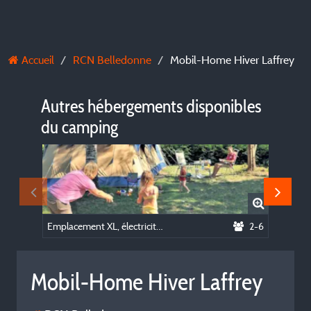
Accueil
RCN Belledonne
Mobil-Home Hiver Laffrey
Autres hébergements disponibles
du camping
Emplacement XL, électricité et voiture comprises
2-6
Mobil-h
Mobil-Home Hiver Laffrey