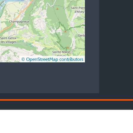
© OpenStreetMap contributors
s meilleurs
.
campings en Isère
nsultez les fiches de nos adhérents et
couvrez nos meilleures offres dans le