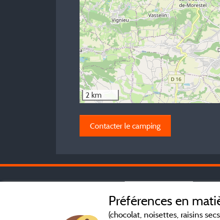
2 km
Contacter le camping
Préférences en matiè
(chocolat, noisettes, raisins secs.