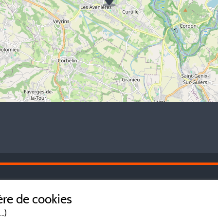
Le
Mentions légales
re de cookies
Co
dé
..)