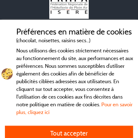
Mentions légales
Préférences en matière de cookies
(chocolat, noisettes, raisins secs...)
Conditions générales d'utilisation
Nous utilisons des cookies strictement nécessaires
au fonctionnement du site, aux performances et aux
Contact
préférences. Nous sommes susceptibles d’utiliser
également des cookies afin de bénéficier de
CGV
publicités ciblées adressées aux utilisateurs. En
cliquant sur tout accepter, vous consentez à
Les meilleurs
. Consultez les fiches de nos
campings en Isère
l'utilisation de ces cookies aux fins décrites dans
adhérents et découvrez nos meilleures offres dans le
Vercors
,
notre politique en matière de cookies.
Pour en savoir
la chaine des Belledones, en Chartreuse, en station...
plus, cliquez ici
directement ici en ligne avant de contacter le camping pour
réserver votre séjour préféré.
Tout accepter
Faites vous votre propre idée du camping, au pied d'un lac,