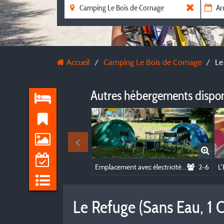
Accueil
Camping Le Bois de Cornage
Le
Autres hébergements dispo
Emplacement avec électricité tente/caravane/camping-car ⛺🚐🚌🌞
2-6
Le Refuge (Sans Eau, 1