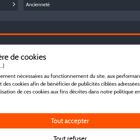
Ancienneté
Le
Mentions légales
re de cookies
Co
dé
..)
Conditions générales d'utilisation
Ve
ictement nécessaires au fonctionnement du site, aux perform
Ch
t des cookies afin de bénéficier de publicités ciblées adressées 
li
Contact
lisation de ces cookies aux fins décrites dans notre politique 
ré
CGV
Fa
ca
Tout accepter
en
co
ou
Tout refuser