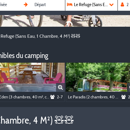
Le Refuge (Sans Eau, 1 Chambre
 Refuge (Sans Eau, 1 Chambre, 4 M²) 🧸🧸
nibles du camping
L'Eden (3 chambres, 40 m², climatisé, SPA) ✨✨✨✨✨✨
2-7
Le Paradis (2 chambres, 40 m², climatisé) ✨✨✨
2
 Chambre, 4 M²) 🧸🧸