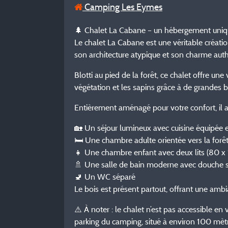
Camping Les Eymes
🌲 Chalet La Cabane – un hébergement uniqu
Le chalet La Cabane est une véritable création
son architecture atypique et son charme authe
Blotti au pied de la forêt, ce chalet offre un
végétation et les sapins grâce à de grandes ba
Entièrement aménagé pour votre confort, il al
🏡 Un séjour lumineux avec cuisine équipée e
🛏️ Une chambre adulte orientée vers la forêt
👧 Une chambre enfant avec deux lits (80 x
🚿 Une salle de bain moderne avec douche s
🚽 Un WC séparé
Le bois est présent partout, offrant une ambi
⚠️ À noter : le chalet n’est pas accessible en
parking du camping, situé à environ 100 mèt