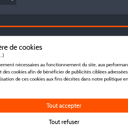
Le
Mentions légales
re de cookies
Co
dé
..)
Conditions générales d'utilisation
Ve
ictement nécessaires au fonctionnement du site, aux perform
Ch
t des cookies afin de bénéficier de publicités ciblées adressées 
li
Contact
lisation de ces cookies aux fins décrites dans notre politique 
ré
CGV
Fa
ca
Tout accepter
en
co
ou
Tout refuser
va