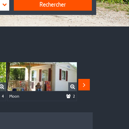
Rechercher
4
Moon
2
Mini Habana Duo