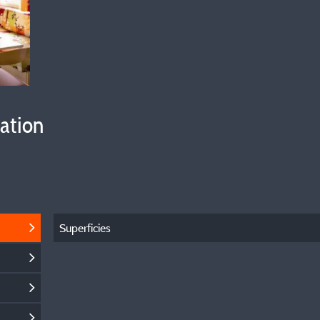
vation
Superficies