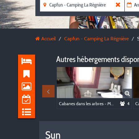
Accueil
Capfun - Camping La Régnière
Autres hébergements dispo
Cabanes dans les arbres - Maison de la Princesse Perchée - Univers Carabouille
4
Sun