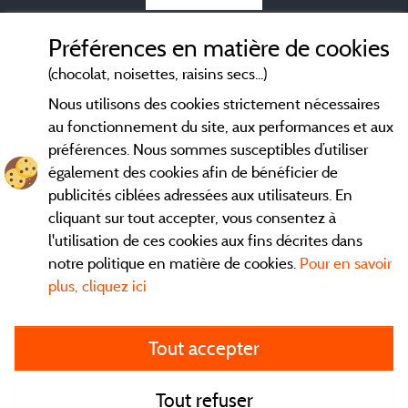
Mentions légales
Préférences en matière de cookies
(chocolat, noisettes, raisins secs...)
Conditions générales d'utilisation
Nous utilisons des cookies strictement nécessaires
au fonctionnement du site, aux performances et aux
Contact
préférences. Nous sommes susceptibles d’utiliser
également des cookies afin de bénéficier de
CGV
publicités ciblées adressées aux utilisateurs. En
cliquant sur tout accepter, vous consentez à
Les meilleurs
. Consultez les fiches de nos
campings en Isère
l'utilisation de ces cookies aux fins décrites dans
adhérents et découvrez nos meilleures offres dans le
Vercors
,
notre politique en matière de cookies.
Pour en savoir
la chaine des Belledones, en Chartreuse, en station...
plus, cliquez ici
directement ici en ligne avant de contacter le camping pour
réserver votre séjour préféré.
Tout accepter
Faites vous votre propre idée du camping, au pied d'un lac,
avec club enfants, avec vos animaux de compagnie, sous la
tente, en
camping car
ou dans un mobil home... Choisissez vos
Tout refuser