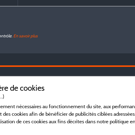
ontrôle.
En savoir plus
Le
Mentions légales
re de cookies
Co
dé
..)
Conditions générales d'utilisation
Ve
ictement nécessaires au fonctionnement du site, aux perform
Ch
t des cookies afin de bénéficier de publicités ciblées adressées 
li
Contact
lisation de ces cookies aux fins décrites dans notre politique 
ré
CGV