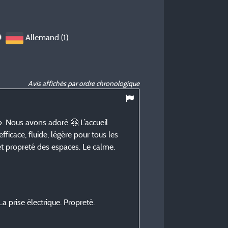
Allemand (1)
Avis affichés par ordre chronologique
7,11
/ 10
». Nous avons adoré 🤗 L’accueil
Carine P
efficace, fluide, légère pour tous les
Posté le 20/07/2026
t propreté des espaces. Le calme.
Type de séjour :
Autre
Hébergement :
Tente toilée et bois
La prise électrique. Propreté.
Période du séjour :
du 16/07/2026 au 17/07