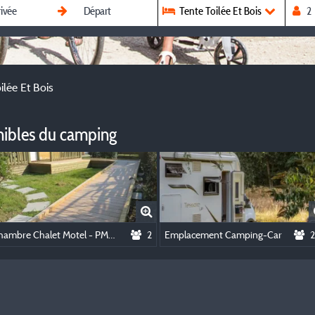
Tente Toilée Et Bois
ilée Et Bois
nibles du camping
Chambre Chalet Motel - PMR (adapté pour personnes à mobilité réduite)
2
Emplacement Camping-Car
2